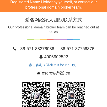
Registered Name Holder by yourself, or contact our
professional domain broker team.
爱名网经纪人团队联系方式
Our professional domain broker team can be reached out at
22.cn
+86-571-88276086 +86-571-87756876
4006602522
点击咨询（Click this for inquiry）
escrow@22.cn